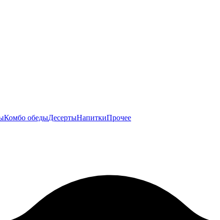
ы
Комбо обеды
Десерты
Напитки
Прочее