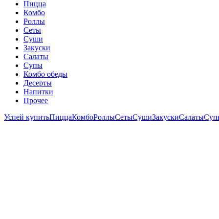
Пицца
Комбо
Роллы
Сеты
Суши
Закуски
Салаты
Супы
Комбо обеды
Десерты
Напитки
Прочее
Успей купить
Пицца
Комбо
Роллы
Сеты
Суши
Закуски
Салаты
Суп