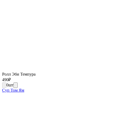
Ролл Эби Темпура
490
₽
0
шт
Суп Том Ям