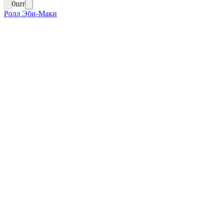
0
шт
Ролл Эби-Маки