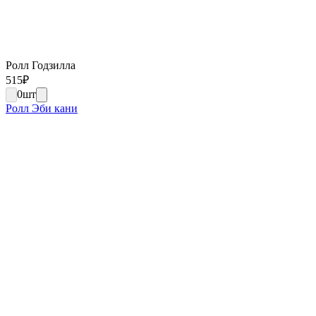
Ролл Годзилла
515
₽
0
шт
Ролл Эби кани