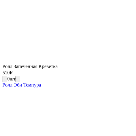
Ролл Запечённая Креветка
510
₽
0
шт
Ролл Эби Темпура