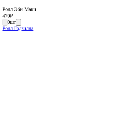
Ролл Эби-Маки
470
₽
0
шт
Ролл Годзилла