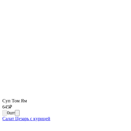
Суп Том Ям
645
₽
0
шт
Салат Цезарь с курицей