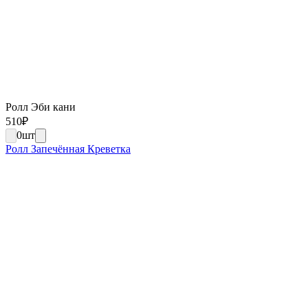
Ролл Эби кани
510
₽
0
шт
Ролл Запечённая Креветка