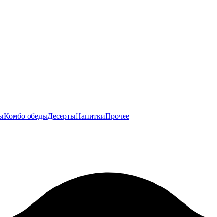
ы
Комбо обеды
Десерты
Напитки
Прочее