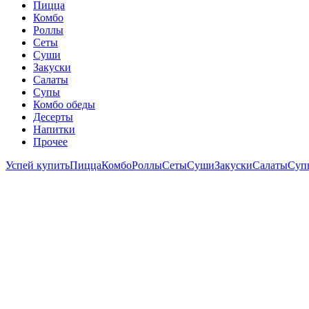
Пицца
Комбо
Роллы
Сеты
Суши
Закуски
Салаты
Супы
Комбо обеды
Десерты
Напитки
Прочее
Успей купить
Пицца
Комбо
Роллы
Сеты
Суши
Закуски
Салаты
Суп