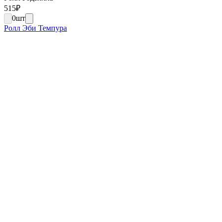
515
₽
0
шт
Ролл Эби Темпура