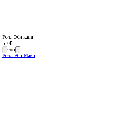
Ролл Эби кани
510
₽
0
шт
Ролл Эби-Маки