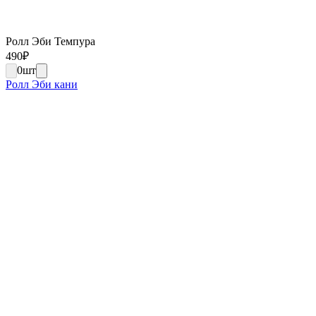
Ролл Эби Темпура
490
₽
0
шт
Ролл Эби кани