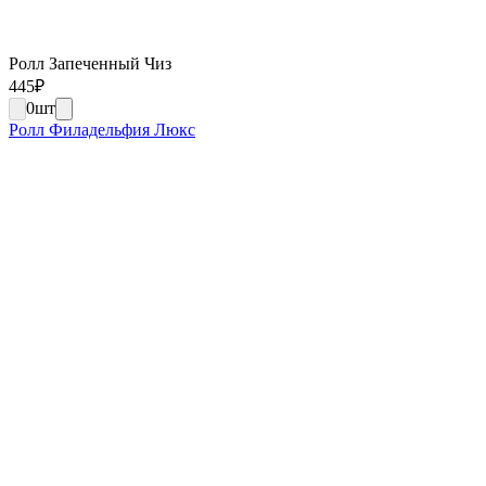
Ролл Запеченный Чиз
445
₽
0
шт
Ролл Филадельфия Люкс