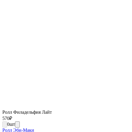
Ролл Филадельфия Лайт
570
₽
0
шт
Ролл Эби-Маки