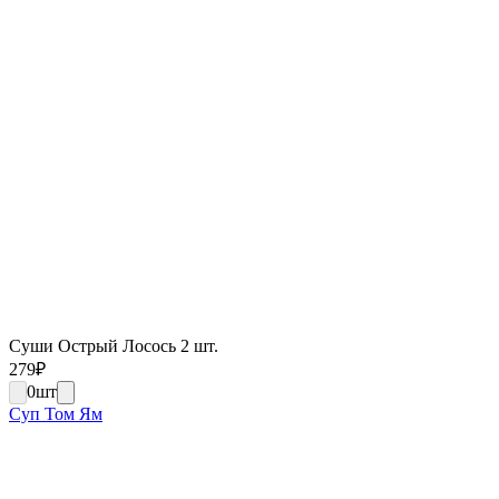
Суши Острый Лосось 2 шт.
279
₽
0
шт
Суп Том Ям