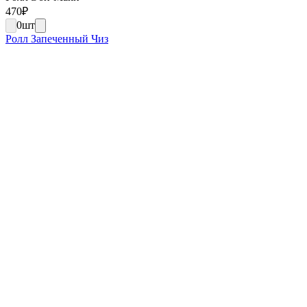
470
₽
0
шт
Ролл Запеченный Чиз