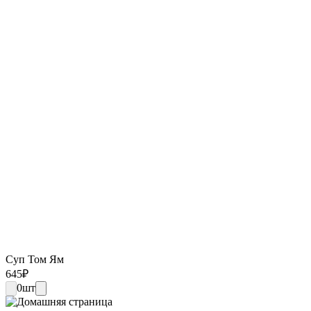
Суп Том Ям
645
₽
0
шт