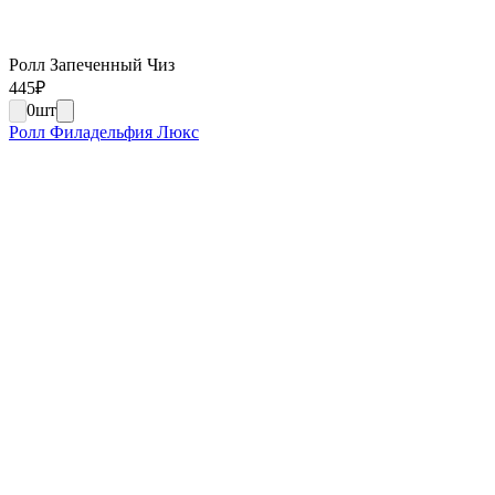
Ролл Запеченный Чиз
445
₽
0
шт
Ролл Филадельфия Люкс