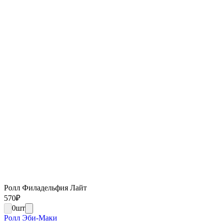
Ролл Филадельфия Лайт
570
₽
0
шт
Ролл Эби-Маки