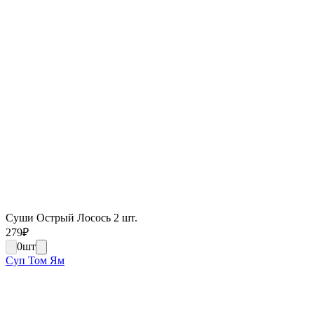
Суши Острый Лосось 2 шт.
279
₽
0
шт
Суп Том Ям