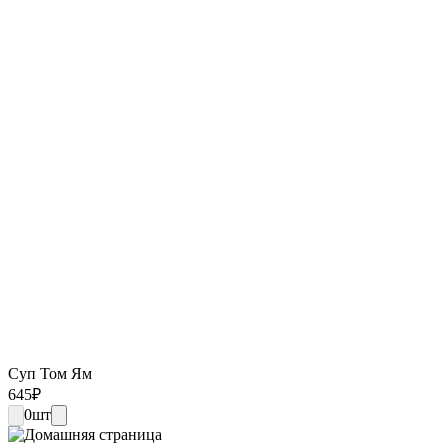
Суп Том Ям
645
₽
0
шт