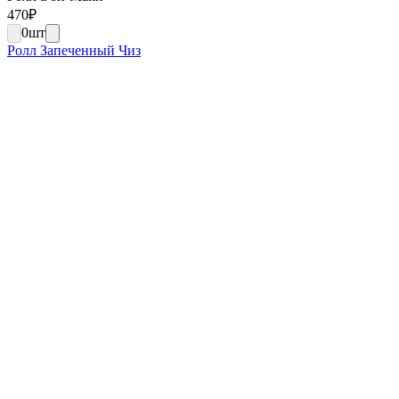
470
₽
0
шт
Ролл Запеченный Чиз