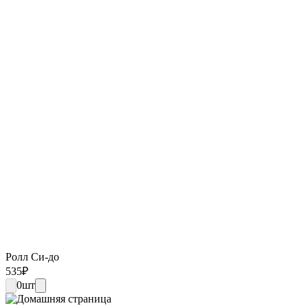
Ролл Си-до
535
₽
0
шт