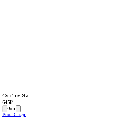
Суп Том Ям
645
₽
0
шт
Ролл Си-до