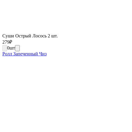
Суши Острый Лосось 2 шт.
279
₽
0
шт
Ролл Запеченный Чиз