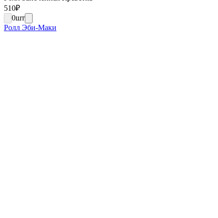
510
₽
0
шт
Ролл Эби-Маки