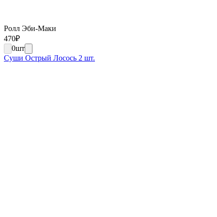
Ролл Эби-Маки
470
₽
0
шт
Суши Острый Лосось 2 шт.