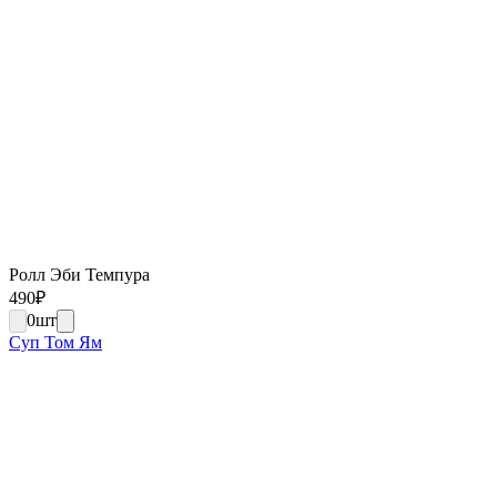
Ролл Эби Темпура
490
₽
0
шт
Суп Том Ям