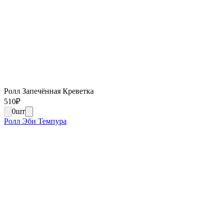
Ролл Запечённая Креветка
510
₽
0
шт
Ролл Эби Темпура