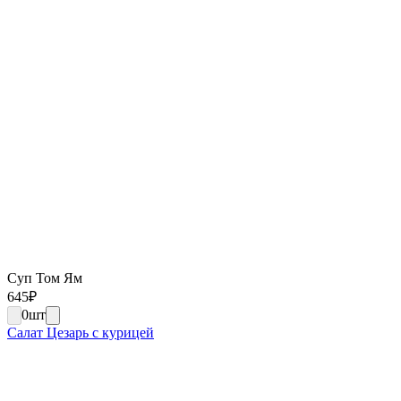
Суп Том Ям
645
₽
0
шт
Салат Цезарь с курицей