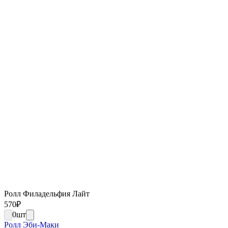
Ролл Филадельфия Лайт
570
₽
0
шт
Ролл Эби-Маки