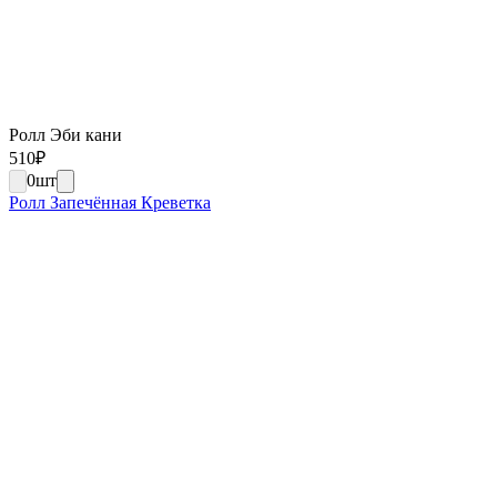
Ролл Эби кани
510
₽
0
шт
Ролл Запечённая Креветка