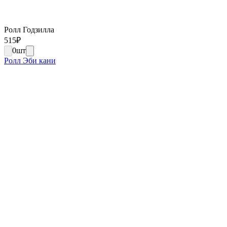
Ролл Годзилла
515
₽
0
шт
Ролл Эби кани