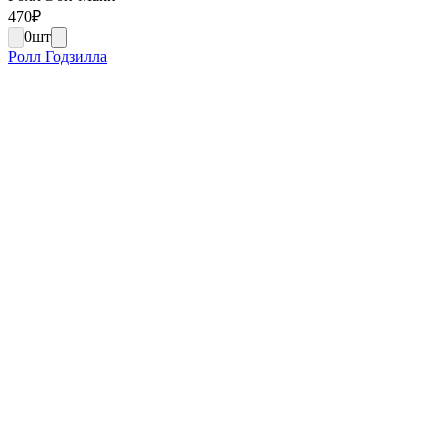
470
₽
0
шт
Ролл Годзилла