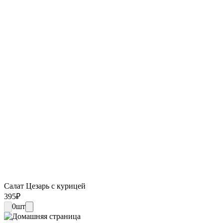
Салат Цезарь с курицей
395
₽
0
шт