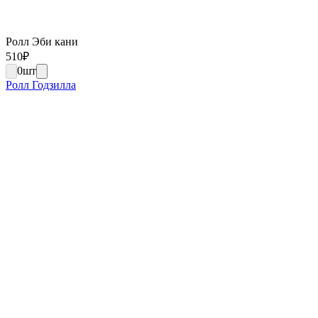
Ролл Эби кани
510
₽
0
шт
Ролл Годзилла