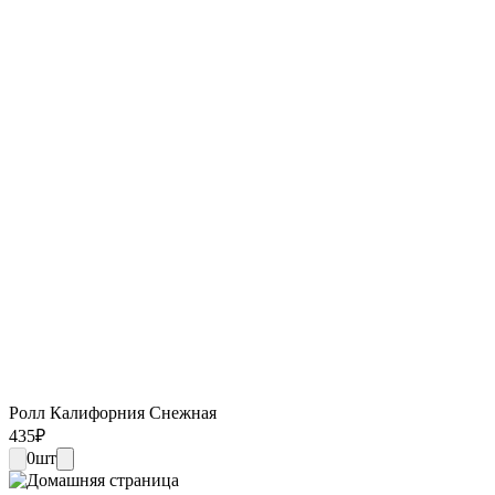
Ролл Калифорния Снежная
435
₽
0
шт