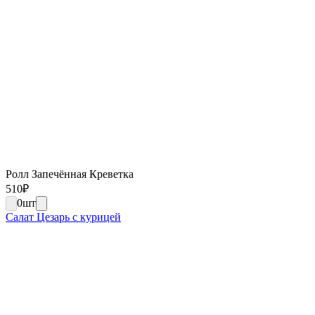
Ролл Запечённая Креветка
510
₽
0
шт
Салат Цезарь с курицей