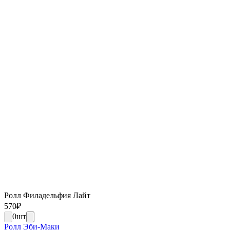
Ролл Филадельфия Лайт
570
₽
0
шт
Ролл Эби-Маки