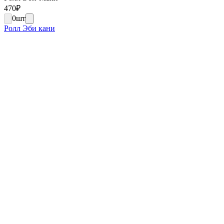
470
₽
0
шт
Ролл Эби кани