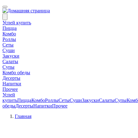
Успей купить
Пицца
Комбо
Роллы
Сеты
Суши
Закуски
Салаты
Супы
Комбо обеды
Десерты
Напитки
Прочее
Успей
купить
Пицца
Комбо
Роллы
Сеты
Суши
Закуски
Салаты
Супы
Комб
обеды
Десерты
Напитки
Прочее
Главная