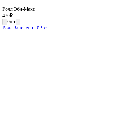
Ролл Эби-Маки
470
₽
0
шт
Ролл Запеченный Чиз