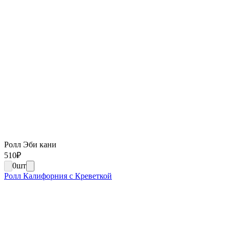
Ролл Эби кани
510
₽
0
шт
Ролл Калифорния с Креветкой