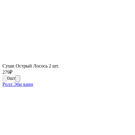
Суши Острый Лосось 2 шт.
279
₽
0
шт
Ролл Эби кани