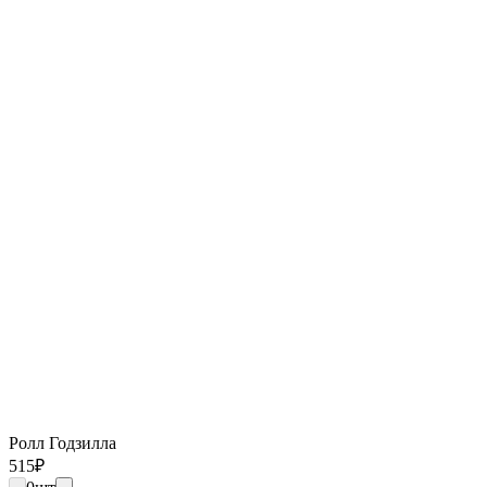
Ролл Годзилла
515
₽