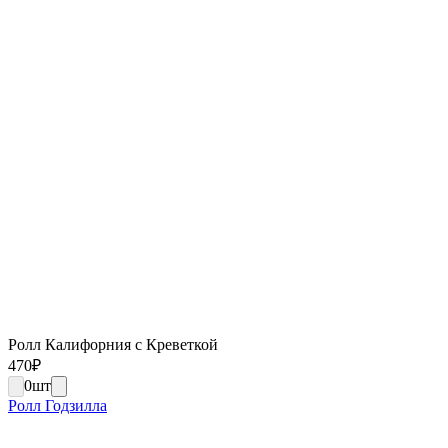
Ролл Калифорния с Креветкой
470
₽
0
шт
Ролл Годзилла