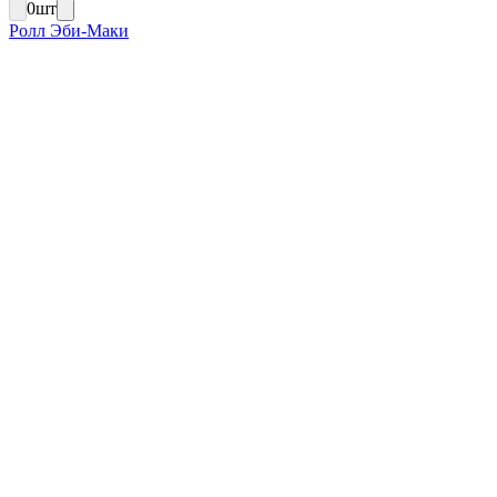
0
шт
Ролл Эби-Маки