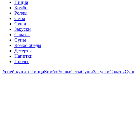
Пицца
Комбо
Роллы
Сеты
Суши
Закуски
Салаты
Супы
Комбо обеды
Десерты
Напитки
Прочее
Успей купить
Пицца
Комбо
Роллы
Сеты
Суши
Закуски
Салаты
Суп