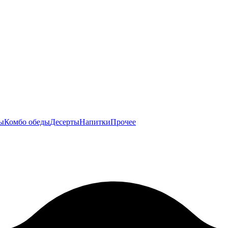
ы
Комбо обеды
Десерты
Напитки
Прочее