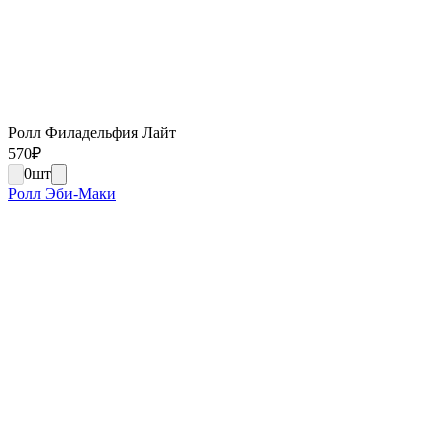
Ролл Филадельфия Лайт
570
₽
0
шт
Ролл Эби-Маки