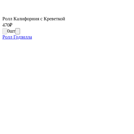
Ролл Калифорния с Креветкой
470
₽
0
шт
Ролл Годзилла