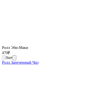
Ролл Эби-Маки
470
₽
0
шт
Ролл Запеченный Чиз