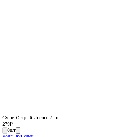
Суши Острый Лосось 2 шт.
279
₽
0
шт
Ролл Эби кани