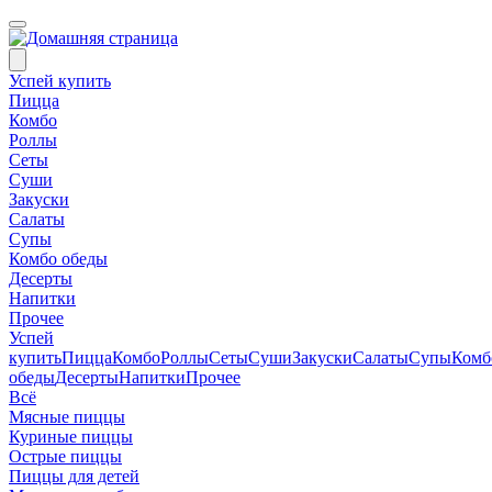
Успей купить
Пицца
Комбо
Роллы
Сеты
Суши
Закуски
Салаты
Супы
Комбо обеды
Десерты
Напитки
Прочее
Успей
купить
Пицца
Комбо
Роллы
Сеты
Суши
Закуски
Салаты
Супы
Комб
обеды
Десерты
Напитки
Прочее
Всё
Мясные пиццы
Куриные пиццы
Острые пиццы
Пиццы для детей